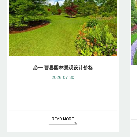
必一 曹县园林景观设计价格
2026-07-30
READ MORE