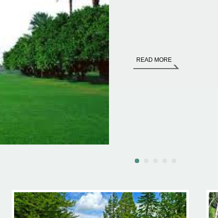
READ MORE