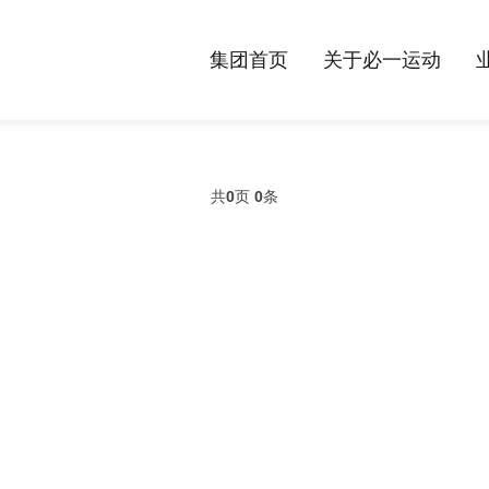
集团首页
关于必一运动
共
0
页
0
条