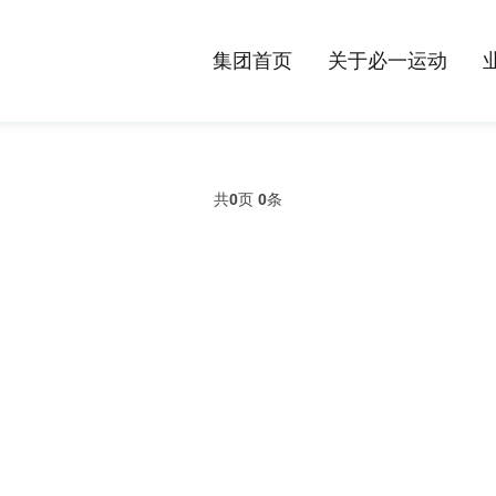
集团首页
关于必一运动
共
0
页
0
条